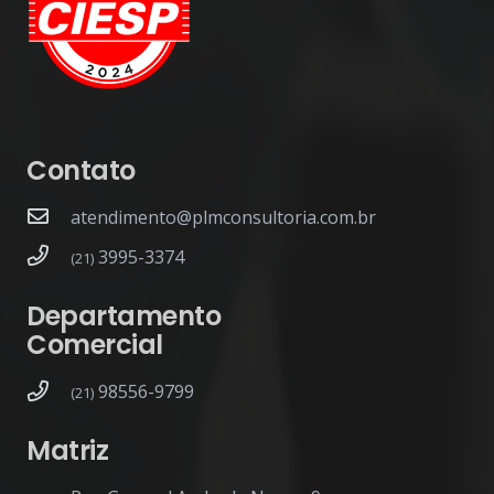
Contato
atendimento@plmconsultoria.com.br
3995-3374
(21)
Departamento
Comercial
98556-9799
(21)
Matriz